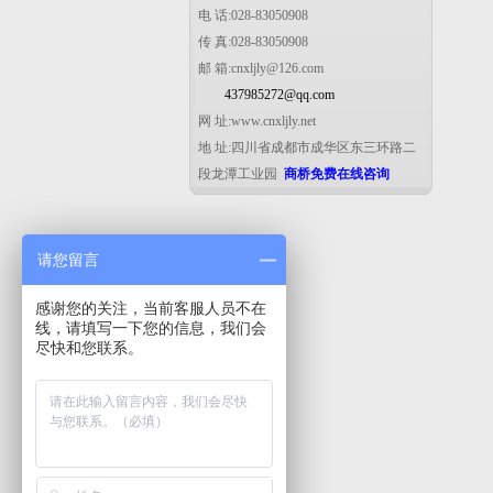
电 话:028-83050908
传 真:028-83050908
邮 箱:cnxljly@126.com
437985272@qq.com
网 址:www.cnxljly.net
地 址:四川省成都市成华区东三环路二
段龙潭工业园
商桥免费在线咨询
请您留言
感谢您的关注，当前客服人员不在
线，请填写一下您的信息，我们会
尽快和您联系。